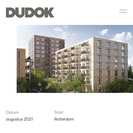
Dudok
Groep
nieuws
—
Diepeveen:
pionieren
tussen
volkswijk
en
makers
Datum
Stad
district
augustus 2021
Rotterdam