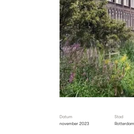
dichterbij
het
Hofbogenpark
Datum
Stad
november 2023
Rotterda