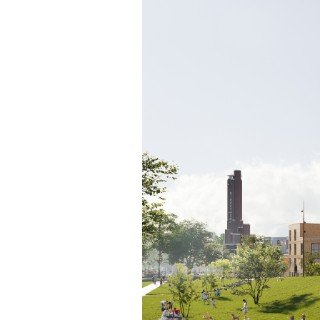
een
stap
dichterbij