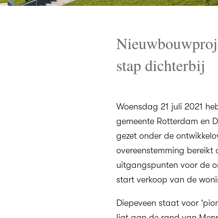
Nieuwbouwproje
m
stap dichterbij
Woensdag 21 juli 2021 he
gemeente Rotterdam en Du
gezet onder de ontwikkelo
overeenstemming bereikt
uitgangspunten voor de o
start verkoop van de woni
Diepeveen staat voor ‘pion
ligt aan de rand van Merw