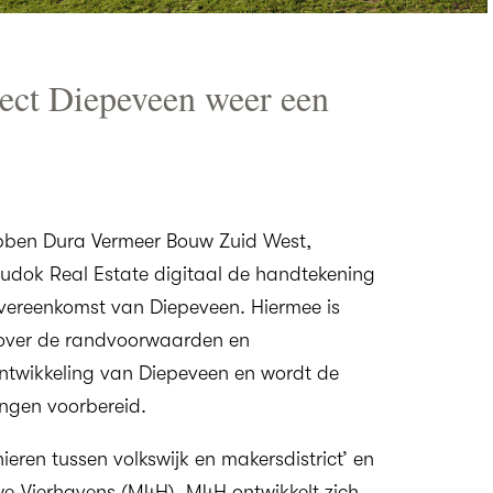
ct Diepeveen weer een
bben Dura Vermeer Bouw Zuid West,
dok Real Estate digitaal de handtekening
vereenkomst van Diepeveen. Hiermee is
 over de randvoorwaarden en
ntwikkeling van Diepeveen en wordt de
ngen voorbereid.
ieren tussen volkswijk en makersdistrict’ en
e-Vierhavens (M4H). M4H ontwikkelt zich