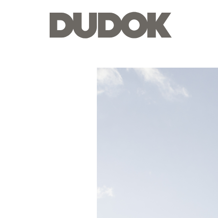
Dudok
Groep
nieuws
—
Nieuwbouwproject
Diepeveen
weer