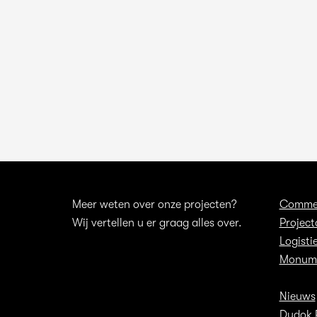
Meer weten over onze projecten?
Commer
Wij vertellen u er graag alles over.
Project
Logisti
Monume
Nieuws
Dudok 