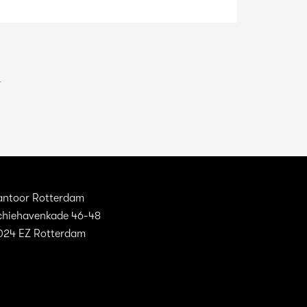
1
antoor Rotterdam
chiehavenkade 46-48
024 EZ Rotterdam