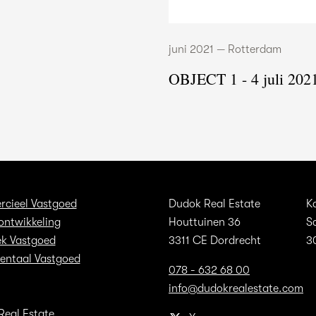
juni 2021 — Rotterdam
OBJECT 1 - 4 juli 202
cieel Vastgoed
Dudok Real Estate
K
ontwikkeling
Houttuinen 36
S
ek Vastgoed
3311 CE Dordrecht
3
ntaal Vastgoed
078 - 632 68 00
info@dudokrealestate.com
Real Estate