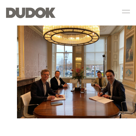
Dudok
Groep
nieuws
—
Ondertekening
Samenwerkingsovereenkomst
Stout