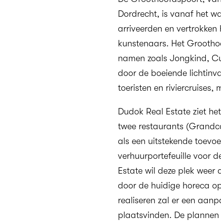
Dordrecht, is vanaf het w
arriveerden en vertrokken 
kunstenaars. Het Groothoo
namen zoals Jongkind, Cu
door de boeiende lichtinva
toeristen en riviercruises,
Dudok Real Estate ziet he
twee restaurants (Grandc
als een uitstekende toev
verhuurportefeuille voor d
Estate wil deze plek weer 
door de huidige horeca op
realiseren zal er een aa
plaatsvinden. De plannen