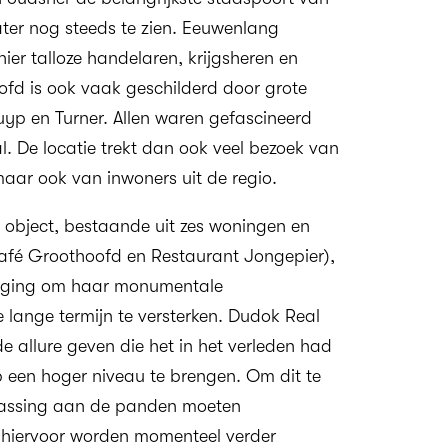
ater nog steeds te zien. Eeuwenlang
hier talloze handelaren, krijgsheren en
fd is ook vaak geschilderd door grote
yp en Turner. Allen waren gefascineerd
l. De locatie trekt dan ook veel bezoek van
 maar ook van inwoners uit de regio.
t object, bestaande uit zes woningen en
afé Groothoofd en Restaurant Jongepier),
oeging om haar monumentale
e lange termijn te versterken. Dudok Real
de allure geven die het in het verleden had
 een hoger niveau te brengen. Om dit te
npassing aan de panden moeten
 hiervoor worden momenteel verder