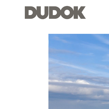
Dudok
Groep
—
Groothoofd