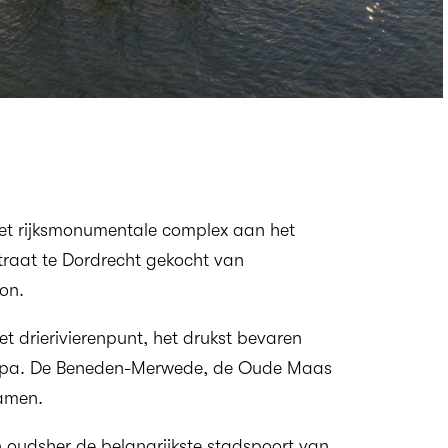
het rijksmonumentale complex aan het
traat te Dordrecht gekocht van
on.
t drierivierenpunt, het drukst bevaren
uropa. De Beneden-Merwede, de Oude Maas
amen.
 oudsher de belangrijkste stadspoort van