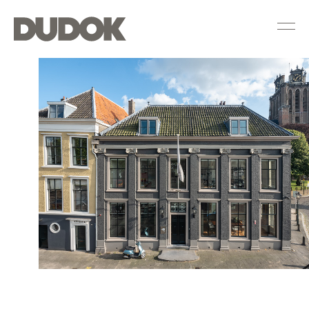
Dudok
Groep
—
Houttuinen
36