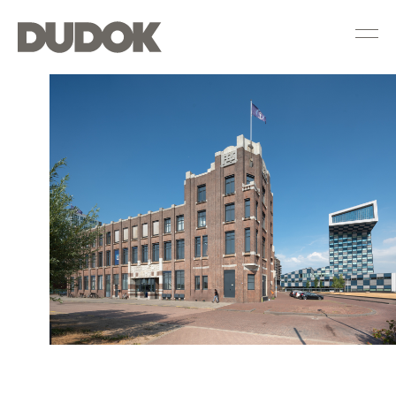
Dudok
Groep
—
Rotterdamsche
Lloyd