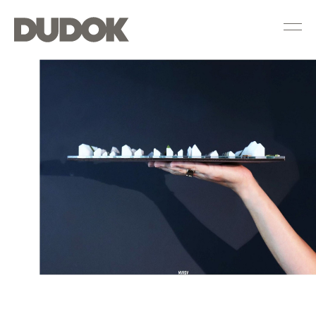
Dudok
Groep
—
Provincialeweg